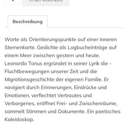
In den Warenkorb
Tonus:
Aufzeichnungen
von
Beschreibung
hoher
See
Worte als Orientierungspunkte auf einer inneren
Menge
Sternenkarte. Gedichte als Logbucheinträge auf
einem Meer zwischen gestern und heute.
Leonardo Tonus ergründet in seiner Lyrik die ­
Fluchtbewegungen unserer Zeit und die
Migrationsgeschichte der eigenen Familie. Er
navigiert durch Erinnerungen, Eindrücke und
Emotionen, verflechtet Vertrautes und
Verborgenes, eröffnet Frei- und Zwischenräume,
sammelt Stimmen und Dokumente. Ein poetisches
Kaleidoskop.