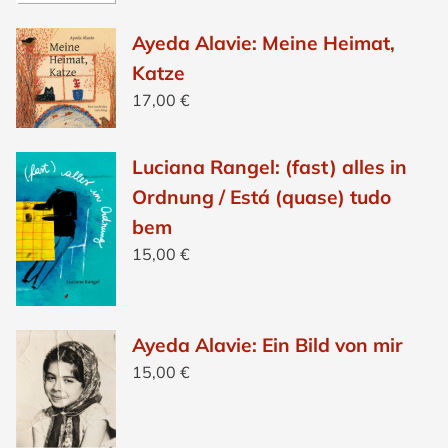
Ayeda Alavie: Meine Heimat,
Katze
17,00
€
Luciana Rangel: (fast) alles in
Ordnung / Está (quase) tudo
bem
15,00
€
Ayeda Alavie: Ein Bild von mir
15,00
€