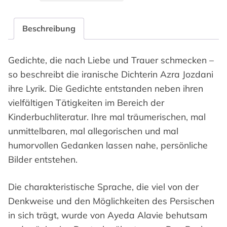
Zwischen
zwei
Beschreibung
Migränen
در
Gedichte, die nach Liebe und Trauer schmecken –
فاصله
so ­beschreibt die iranische Dichterin Azra Jozdani
دو
میگرن
ihre ­Lyrik. Die Gedichte entstanden neben ihren
Menge
vielfältigen Tätigkeiten im Bereich der
Kinderbuchliteratur. Ihre mal träumerischen, mal
unmittelbaren, mal allegorischen und mal
humorvollen Gedanken lassen nahe, persönliche
Bilder entstehen.
Die charakteristische Sprache, die viel von der
Denkweise und den Möglichkeiten des Persischen
in sich trägt, wurde von Ayeda Alavie behutsam