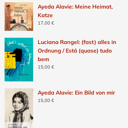
Ayeda Alavie: Meine Heimat,
Katze
17,00
€
Luciana Rangel: (fast) alles in
Ordnung / Está (quase) tudo
bem
15,00
€
Ayeda Alavie: Ein Bild von mir
15,00
€