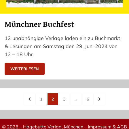
Münchner Buchfest
12 unabhängige Verlage laden ein zu Buchmarkt
& Lesungen am Samstag den 29. Juni 2024 von
12 – 18 Uhr.
WEITERLESEN
Seitennummerierung
der
PREVIOUS
PAGE
PAGE
PAGE
PAGE
NEXT
1
2
3
…
6
PAGE
PAGE
Beiträge
© 2026 – Hagebutte Verlag, München –
Impressum & AGB